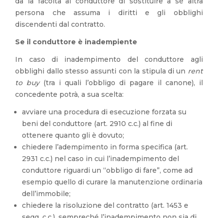
dà la facoltà al conduttore di sostituire a sé altra
persona che assuma i diritti e gli obblighi
discendenti dal contratto.
Se il conduttore è inadempiente
In caso di inadempimento del conduttore agli
obblighi dallo stesso assunti con la stipula di un
rent
to buy
(tra i quali l’obbligo di pagare il canone), il
concedente potrà, a sua scelta:
avviare una procedura di esecuzione forzata su
beni del conduttore (art. 2910 c.c.) al fine di
ottenere quanto gli è dovuto;
chiedere l’adempimento in forma specifica (art.
2931 c.c.) nel caso in cui l’inadempimento del
conduttore riguardi un “obbligo di fare”, come ad
esempio quello di curare la manutenzione ordinaria
dell’immobile;
chiedere la risoluzione del contratto (art. 1453 e
segg. c.c.), sempreché l’inadempimento non sia di