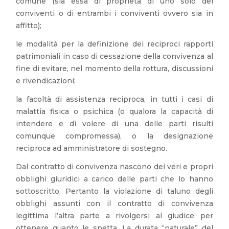
comune (sia essa di proprietà di uno solo dei
conviventi o di entrambi i conviventi ovvero sia in
affitto);
le modalità per la definizione dei reciproci rapporti
patrimoniali in caso di cessazione della convivenza al
fine di evitare, nel momento della rottura, discussioni
e rivendicazioni;
la facoltà di assistenza reciproca, in tutti i casi di
malattia fisica o psichica (o qualora la capacità di
intendere e di volere di una delle parti risulti
comunque compromessa), o la designazione
reciproca ad amministratore di sostegno.
Dal contratto di convivenza nascono dei veri e propri
obblighi giuridici a carico delle parti che lo hanno
sottoscritto. Pertanto la violazione di taluno degli
obblighi assunti con il contratto di convivenza
legittima l’altra parte a rivolgersi al giudice per
ottenere quanto le spetta. La durata “naturale” del