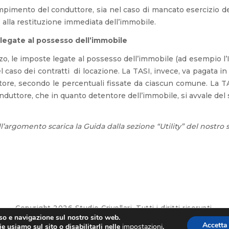
mpimento del conduttore, sia nel caso di mancato esercizio del d
 alla restituzione immediata dell’immobile.
legate al possesso dell’immobile
izzo, le imposte legate al possesso dell’immobile (ad esempio l’
 caso dei contratti di locazione. La TASI, invece, va pagata in
tore, secondo le percentuali fissate da ciascun comune. La TARI
nduttore, che in quanto detentore dell’immobile, si avvale del s
l’argomento scarica la Guida dalla sezione “Utility” del nostro s
Copyright 2026 Studio Crivellari. Tutti i diritti riservati.
uso e navigazione sul nostro sito web.
PRIVACY
COOKIES
DATI SOCIETARI
CREDITI
Accetta
e usiamo sul sito o disabilitarli nelle
impostazioni
.