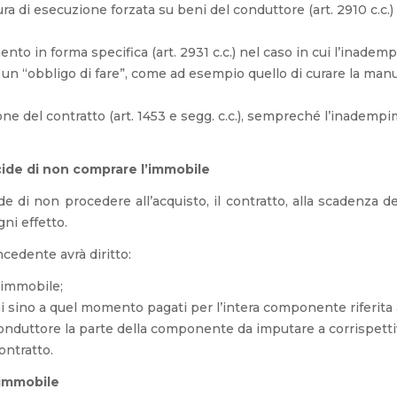
a di esecuzione forzata su beni del conduttore (art. 2910 c.c.) 
nto in forma specifica (art. 2931 c.c.) nel caso in cui l’inadem
 un “obbligo di fare”, come ad esempio quello di curare la man
one del contratto (art. 1453 e segg. c.c.), sempreché l’inademp
cide di non comprare l’immobile
de di non procedere all’acquisto, il contratto, alla scadenza 
ni effetto.
cedente avrà diritto:
’immobile;
i sino a quel momento pagati per l’intera componente riferita a
 conduttore la parte della componente da imputare a corrispetti
ontratto.
’immobile