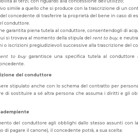
ilità ai terzi, con riguardo alla concessione dell’utilizzo;
vo simile a quello che si produce con la trascrizione di un con
 del concedente di trasferire la proprietà del bene in caso di ese
el conduttore.
e garantita piena tutela al conduttore, consentendogli di acqu
n cui si trovava al momento della stipula del
rent to buy
, e neutr
ni o iscrizioni pregiudizievoli successive alla trascrizione del co
rent to buy
garantisce una specifica tutela al conduttore 
oncedente.
sizione del conduttore
ere stipulato anche con lo schema del contratto per person
re di sostituire a sé altra persona che assuma i diritti e gli o
inadempiente
ento del conduttore agli obblighi dallo stesso assunti con l
igo di pagare il canone), il concedente potrà, a sua scelta: