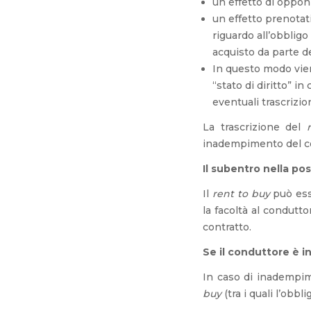
un effetto di opponib
un effetto prenotati
riguardo all’obbligo
acquisto da parte d
In questo modo vien
“stato di diritto” i
eventuali trascrizio
La trascrizione del
inadempimento del c
Il subentro nella po
Il
rent to buy
può ess
la facoltà al condutto
contratto.
Se il conduttore è 
In caso di inadempim
buy
(tra i quali l’obbl