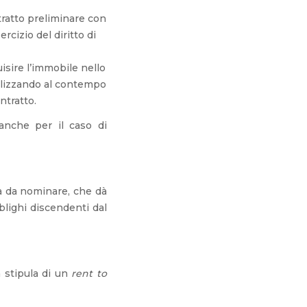
tratto preliminare con
rcizio del diritto di
isire l’immobile nello
alizzando al contempo
ntratto.
anche per il caso di
a da nominare, che dà
bblighi discendenti dal
a stipula di un
rent to