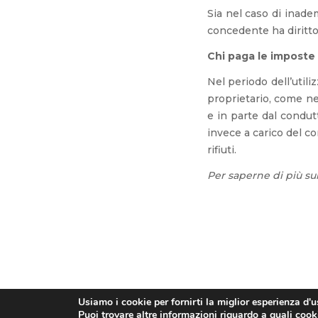
Sia nel caso di inade
concedente ha diritto
Chi paga le imposte 
Nel periodo dell’util
proprietario, come nel
e in parte dal condut
invece a carico del co
rifiuti.
Per saperne di più sul
Usiamo i cookie per fornirti la miglior esperienza d'
Puoi trovare altre informazioni riguardo a quali cooki