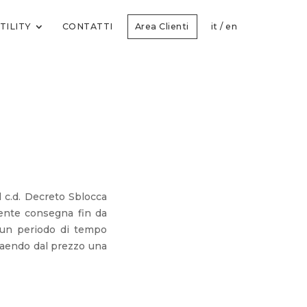
TILITY
CONTATTI
Area Clienti
it
/
en
 c.d. Decreto Sblocca
edente consegna fin da
o un periodo di tempo
traendo dal prezzo una