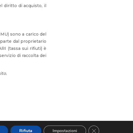
iritto di acquisto, il
IMU) sono a carico del
 parte dal proprietario
 (tassa sui rifiuti) è
ervizio di raccolta dei
ito.
Close GDPR Cookie 
Rifiuta
Impostazioni