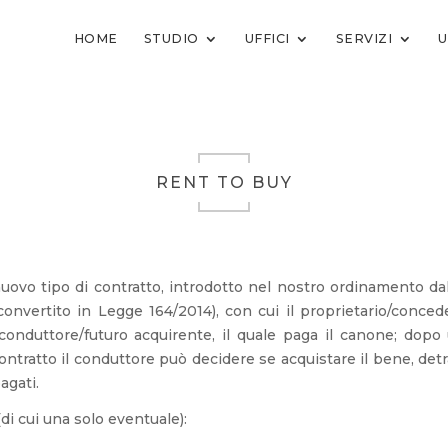
HOME
STUDIO
UFFICI
SERVIZI
U
RENT TO BUY
ovo tipo di contratto, introdotto nel nostro ordinamento dal
, convertito in Legge 164/2014), con cui il proprietario/conc
 conduttore/futuro acquirente, il quale paga il canone; dop
contratto il conduttore può decidere se acquistare il bene, de
agati.
 (di cui una solo eventuale):